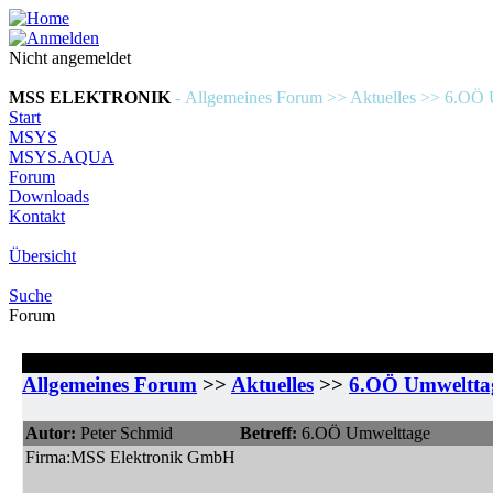
Nicht angemeldet
MSS ELEKTRONIK
- Allgemeines Forum >> Aktuelles >> 6.OÖ
Start
MSYS
MSYS.AQUA
Forum
Downloads
Kontakt
Übersicht
Suche
Forum
Allgemeines Forum
>>
Aktuelles
>>
6.OÖ Umweltta
Autor:
Peter Schmid
Betreff:
6.OÖ Umwelttage
Firma:
MSS Elektronik GmbH